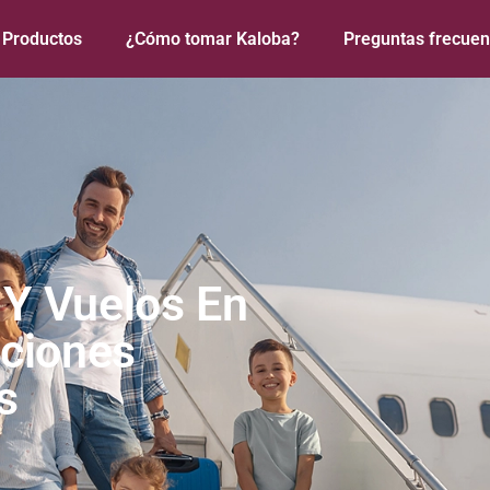
Productos
¿Cómo tomar Kaloba?
Preguntas frecuen
 Y Vuelos En
aciones
s